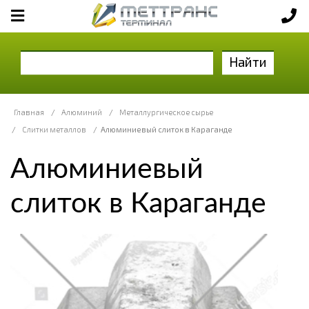
Найти
Главная
/
Алюминий
/
Металлургическое сырье
/
Слитки металлов
/
Алюминиевый слиток в Караганде
Алюминиевый
слиток в Караганде